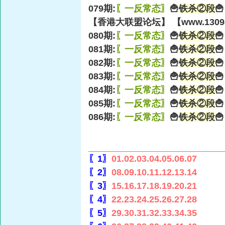
079期:
〖一反常态〗
🍟
铁杀②段

【香港大联盟论坛】 【www.13098
080期:
〖一反常态〗
🍟
铁杀②段

081期:
〖一反常态〗
🍟
铁杀②段

082期:
〖一反常态〗
🍟
铁杀②段

083期:
〖一反常态〗
🍟
铁杀②段

084期:
〖一反常态〗
🍟
铁杀②段

085期:
〖一反常态〗
🍟
铁杀②段

086期:
〖一反常态〗
🍟
铁杀②段

〖1〗
01.02.03.04.05.06.07
〖2〗
08.09.10.11.12.13.14
〖3〗
15.16.17.18.19.20.21
〖4〗
22.23.24.25.26.27.28
〖5〗
29.30.31.32.33.34.35