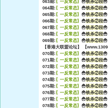
063期:
〖一反常态〗
🍟
铁杀②段

064期:
〖一反常态〗
🍟
铁杀②段

065期:
〖一反常态〗
🍟
铁杀②段

066期:
〖一反常态〗
🍟
铁杀②段

067期:
〖一反常态〗
🍟
铁杀②段

068期:
〖一反常态〗
🍟
铁杀②段

069期:
〖一反常态〗
🍟
铁杀②段

【香港大联盟论坛】 【www.13098
070期:
〖一反常态〗
🍟
铁杀②段

071期:
〖一反常态〗
🍟
铁杀②段

072期:
〖一反常态〗
🍟
铁杀②段

073期:
〖一反常态〗
🍟
铁杀②段

074期:
〖一反常态〗
🍟
铁杀②段

075期:
〖一反常态〗
🍟
铁杀②段

076期:
〖一反常态〗
🍟
铁杀②段

077期:
〖一反常态〗
🍟
铁杀②段

078期:
〖一反常态〗
🍟
铁杀②段
