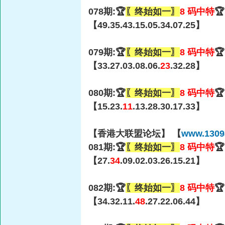
078期:🏆
〖终始如一〗
8 码中特

【49.35.43.15.05.34.07.25】
079期:🏆
〖终始如一〗
8 码中特

【33.27.03.08.06.
23
.32.28】
080期:🏆
〖终始如一〗
8 码中特

【15.23.
11
.13.28.30.17.33】
【香港大联盟论坛】 【
www.1309
081期:🏆
〖终始如一〗
8 码中特

【27.
34
.09.02.03.26.15.21】
082期:🏆
〖终始如一〗
8 码中特

【34.32.11.
48
.27.22.06.44】