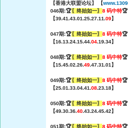
【香港大联盟论坛】 【
www.1309
046期:🏆
〖终始如一〗
8 码中特

【39.41.43.01.25.27.11.
09
】
047期:🏆
〖终始如一〗
8 码中特

【16.13.24.15.44.
04
.19.34】
048期:🏆
〖终始如一〗
8 码中特

【15.45.02.26.
49
.47.31.01】
049期:🏆
〖终始如一〗
8 码中特

【25.01.33.04.41.
08
.23.18】
050期:🏆
〖终始如一〗
8 码中特

【49.30.36.
40
.43.24.45.42】
051期:🏆
〖终始如一〗
8 码中特
