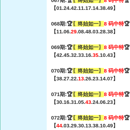
067期:🏆
〖终始如一〗
8 码中特

【01.24.42.11.17.14.38.49】
068期:🏆
〖终始如一〗
8 码中特

【11.06.
29
.08.48.03.28.38】
069期:🏆
〖终始如一〗
8 码中特

【42.45.32.33.16.
35
.10.43】
070期:🏆
〖终始如一〗
8 码中特

【38.27.22.
13
.26.23.14.07】
071期:🏆
〖终始如一〗
8 码中特

【30.16.31.05.
43
.24.06.23】
072期:🏆
〖终始如一〗
8 码中特

【
44
.03.29.30.13.38.10.49】