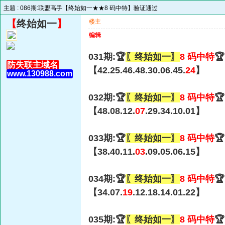
主题 :
086期:联盟高手【终始如一★★8 码中特】验证通过
【
终始如一
】
楼主
编辑
031期:🏆
〖终始如一〗
8 码中特

防失联主域名
【42.25.46.48.30.06.45.
24
】
www.130988.com
032期:🏆
〖终始如一〗
8 码中特

【48.08.12.
07
.29.34.10.01】
033期:🏆
〖终始如一〗
8 码中特

【38.40.11.
03
.09.05.06.15】
034期:🏆
〖终始如一〗
8 码中特

【34.07.
19
.12.18.14.01.22】
035期:🏆
〖终始如一〗
8 码中特
