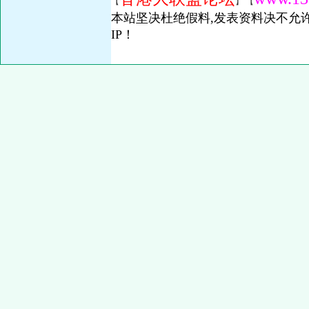
【
】 【
本站坚决杜绝假料,发表资料决不允许
IP！