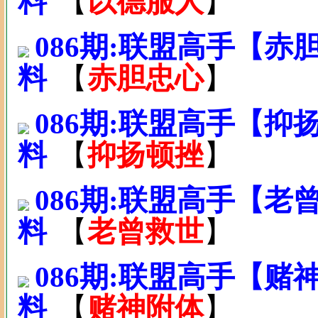
料
【
以德服人
】
086期:联盟高手【
料
【
赤胆忠心
】
086期:联盟高手【抑
料
【
抑扬顿挫
】
086期:联盟高手【老
料
【
老曾救世
】
086期:联盟高手【赌
料
【
赌神附体
】