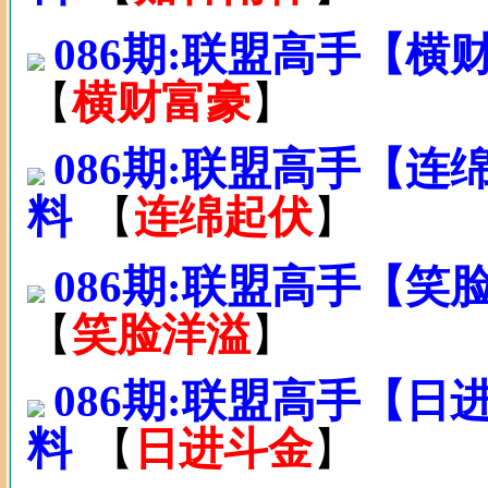
086期:联盟高手【横
【
横财富豪
】
086期:联盟高手【
料
【
连绵起伏
】
086期:联盟高手【笑
【
笑脸洋溢
】
086期:联盟高手【
料
【
日进斗金
】