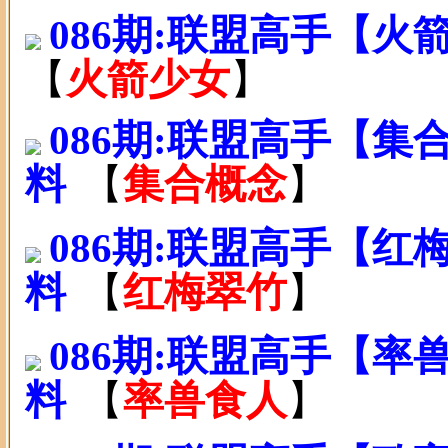
086期:联盟高手【火
【
火箭少女
】
086期:联盟高手【集
料
【
集合概念
】
086期:联盟高手【
料
【
红梅翠竹
】
086期:联盟高手【率
料
【
率兽食人
】