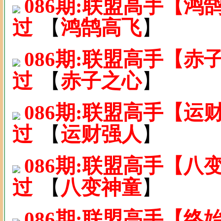
086期:联盟高手【
过
【
鸿鹄高飞
】
086期:联盟高手【
过
【
赤子之心
】
086期:联盟高手【
过
【
运财强人
】
086期:联盟高手【
过
【
八变神童
】
086期:联盟高手【终