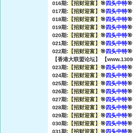
016期:
【招财迎富】
🎯
四头中特

017期:
【招财迎富】
🎯
四头中特

018期:
【招财迎富】
🎯
四头中特
🎯
019期:
【招财迎富】
🎯
四头中特
🎯
020期:
【招财迎富】
🎯
四头中特

021期:
【招财迎富】
🎯
四头中特

022期:
【招财迎富】
🎯
四头中特

【香港大联盟论坛】 【www.13098
023期:
【招财迎富】
🎯
四头中特
🎯
024期:
【招财迎富】
🎯
四头中特

025期:
【招财迎富】
🎯
四头中特

026期:
【招财迎富】
🎯
四头中特

027期:
【招财迎富】
🎯
四头中特
🎯
028期:
【招财迎富】
🎯
四头中特
🎯
029期:
【招财迎富】
🎯
四头中特

030期:
【招财迎富】
🎯
四头中特

031期:
【招财迎富】
🎯
四头中特
