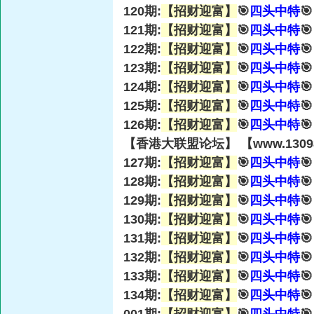
120期:
【招财迎富】
🎯
四头中特
🎯
121期:
【招财迎富】
🎯
四头中特
🎯
122期:
【招财迎富】
🎯
四头中特

123期:
【招财迎富】
🎯
四头中特

124期:
【招财迎富】
🎯
四头中特
🎯
125期:
【招财迎富】
🎯
四头中特

126期:
【招财迎富】
🎯
四头中特

【香港大联盟论坛】 【www.13098
127期:
【招财迎富】
🎯
四头中特
🎯
128期:
【招财迎富】
🎯
四头中特
🎯
129期:
【招财迎富】
🎯
四头中特

130期:
【招财迎富】
🎯
四头中特

131期:
【招财迎富】
🎯
四头中特

132期:
【招财迎富】
🎯
四头中特

133期:
【招财迎富】
🎯
四头中特
🎯
134期:
【招财迎富】
🎯
四头中特
