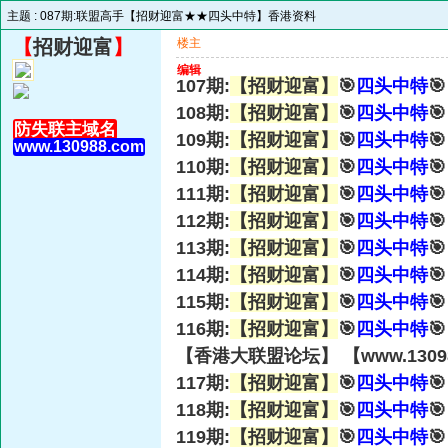
主题 :
087期:联盟高手【招财迎富★★四头中特】香港资料
【
招财迎富
】
楼主
编辑
107期:
【招财迎富】
🎯
四头中特

108期:
【招财迎富】
🎯
四头中特

防失联主域名
109期:
【招财迎富】
🎯
四头中特

www.130988.com
110期:
【招财迎富】
🎯
四头中特
🎯
111期:
【招财迎富】
🎯
四头中特
🎯
112期:
【招财迎富】
🎯
四头中特
🎯
113期:
【招财迎富】
🎯
四头中特

114期:
【招财迎富】
🎯
四头中特
🎯
115期:
【招财迎富】
🎯
四头中特
🎯
116期:
【招财迎富】
🎯
四头中特
🎯
【香港大联盟论坛】 【www.13098
117期:
【招财迎富】
🎯
四头中特

118期:
【招财迎富】
🎯
四头中特

119期:
【招财迎富】
🎯
四头中特
