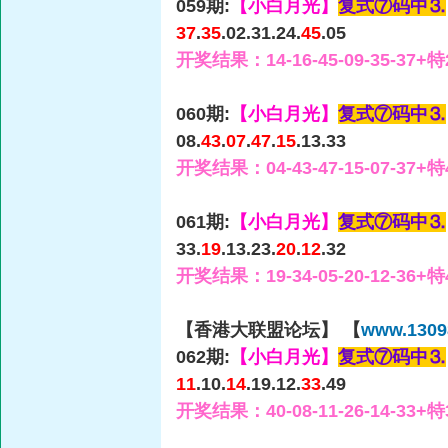
059期:
【小白月光】
复式⑦码中⒊
37
.
35
.02.31.24.
45
.05
开奖结果：14-16-45-09-35-37+特
060期:
【小白月光】
复式⑦码中⒊
08.
43
.
07
.
47
.
15
.13.33
开奖结果：04-43-47-15-07-37+特
061期:
【小白月光】
复式⑦码中⒊
33.
19
.13.23.
20
.
12
.32
开奖结果：19-34-05-20-12-36+特
【香港大联盟论坛】 【
www.1309
062期:
【小白月光】
复式⑦码中⒊
11
.10.
14
.19.12.
33
.49
开奖结果：40-08-11-26-14-33+特