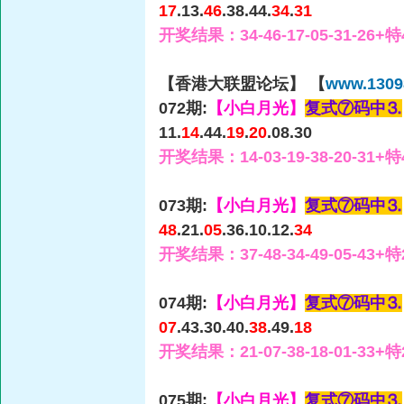
17
.13.
46
.38.44.
34
.
31
开奖结果：34-46-17-05-31-26+特
【香港大联盟论坛】 【
www.1309
072期:
【小白月光】
复式⑦码中⒊
11.
14
.44.
19
.
20
.08.30
开奖结果：14-03-19-38-20-31+特
073期:
【小白月光】
复式⑦码中⒊
48
.21.
05
.36.10.12.
34
开奖结果：37-48-34-49-05-43+特
074期:
【小白月光】
复式⑦码中⒊
07
.43.30.40.
38
.49.
18
开奖结果：21-07-38-18-01-33+特
075期:
【小白月光】
复式⑦码中⒊