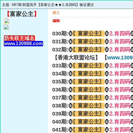
主题 :
087期:联盟高手【富家公主★★⒉肖四码】验证通过
【
富家公主
】
楼主
编辑
030期:⌚
〖富家公主〗
⌚
⒉肖四码
防失联主域名
031期:⌚
〖富家公主〗
⌚
⒉肖四码
www.130988.com
032期:⌚
〖富家公主〗
⌚
⒉肖四码
【香港大联盟论坛】 【
www.1309
033期:⌚
〖富家公主〗
⌚
⒉肖四码
034期:⌚
〖富家公主〗
⌚
⒉肖四码
035期:⌚
〖富家公主〗
⌚
⒉肖四码
036期:⌚
〖富家公主〗
⌚
⒉肖四码
037期:⌚
〖富家公主〗
⌚
⒉肖四码
038期:⌚
〖富家公主〗
⌚
⒉肖四码
039期:⌚
〖富家公主〗
⌚
⒉肖四码
040期:⌚
〖富家公主〗
⌚
⒉肖四码
041期:⌚
〖富家公主〗
⌚
⒉肖四码