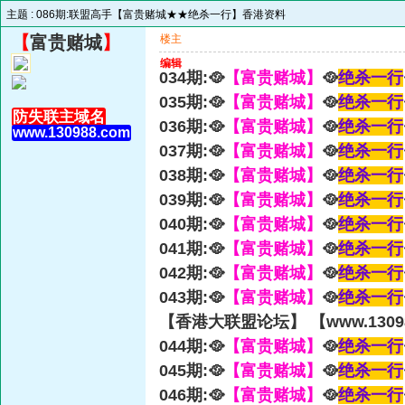
主题 :
086期:联盟高手【富贵赌城★★绝杀一行】香港资料
【
富贵赌城
】
楼主
编辑
034期:🥘
【富贵赌城】
🥘
绝杀一行
035期:🥘
【富贵赌城】
🥘
绝杀一行
防失联主域名
036期:🥘
【富贵赌城】
🥘
绝杀一行
www.130988.com
037期:🥘
【富贵赌城】
🥘
绝杀一行
038期:🥘
【富贵赌城】
🥘
绝杀一行
039期:🥘
【富贵赌城】
🥘
绝杀一行
040期:🥘
【富贵赌城】
🥘
绝杀一行
041期:🥘
【富贵赌城】
🥘
绝杀一行
042期:🥘
【富贵赌城】
🥘
绝杀一行
043期:🥘
【富贵赌城】
🥘
绝杀一行
【香港大联盟论坛】 【www.13098
044期:🥘
【富贵赌城】
🥘
绝杀一行
045期:🥘
【富贵赌城】
🥘
绝杀一行
046期:🥘
【富贵赌城】
🥘
绝杀一行