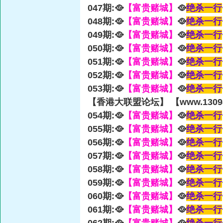
047期:🥘
【富贵赌城】
🥘
绝杀一行
048期:🥘
【富贵赌城】
🥘
绝杀一行
049期:🥘
【富贵赌城】
🥘
绝杀一行
050期:🥘
【富贵赌城】
🥘
绝杀一行
051期:🥘
【富贵赌城】
🥘
绝杀一行
052期:🥘
【富贵赌城】
🥘
绝杀一行
053期:🥘
【富贵赌城】
🥘
绝杀一行
【香港大联盟论坛】 【www.13098
054期:🥘
【富贵赌城】
🥘
绝杀一行
055期:🥘
【富贵赌城】
🥘
绝杀一行
056期:🥘
【富贵赌城】
🥘
绝杀一行
057期:🥘
【富贵赌城】
🥘
绝杀一行
058期:🥘
【富贵赌城】
🥘
绝杀一行
059期:🥘
【富贵赌城】
🥘
绝杀一行
060期:🥘
【富贵赌城】
🥘
绝杀一行
061期:🥘
【富贵赌城】
🥘
绝杀一行