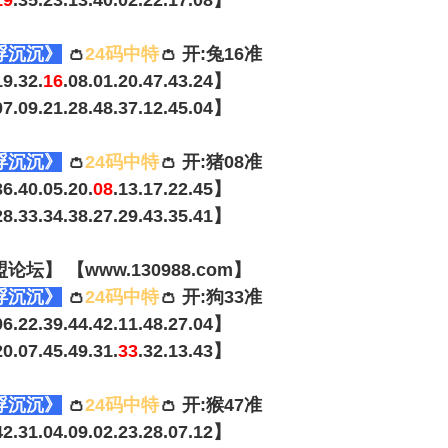
19
.35.23.13.40.02.22.17.08】
浮沉沉》
👛
24码中特
👛 开:兔16准
9.32.
16
.08.01.20.47.43.24】
7.09.21.28.48.37.12.45.04】
浮沉沉》
👛
24码中特
👛 开:猪08准
6.40.05.20.
08
.13.17.22.45】
8.33.34.38.27.29.43.35.41】
坛】 【www.130988.com】
浮沉沉》
👛
24码中特
👛 开:狗33准
6.22.39.44.42.11.48.27.04】
0.07.45.49.31.
33
.32.13.43】
浮沉沉》
👛
24码中特
👛 开:猴47准
2.31.04.09.02.23.28.07.12】