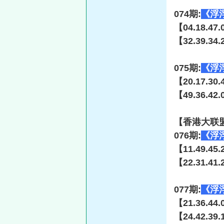
074期:
《浮
【04.18.47.0
【32.39.34.2
075期:
《浮
【20.17.30.4
【49.36.42.0
【香港大联盟论
076期:
《浮
【11.49.45.2
【22.31.41.2
077期:
《浮
【21.36.44.0
【24.42.39.1