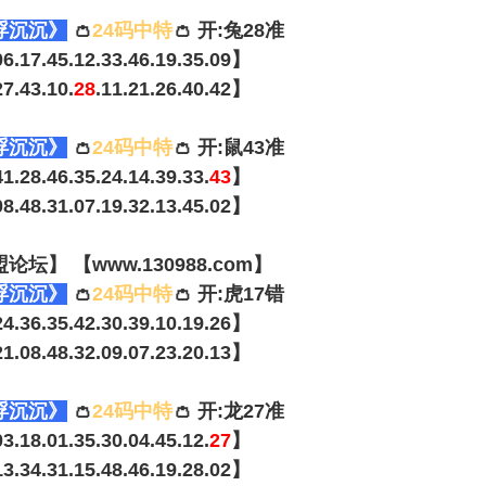
浮沉沉》
👛
24码中特
👛 开:兔28准
6.17.45.12.33.46.19.35.09】
7.43.10.
28
.11.21.26.40.42】
浮沉沉》
👛
24码中特
👛 开:鼠43准
1.28.46.35.24.14.39.33.
43
】
8.48.31.07.19.32.13.45.02】
坛】 【www.130988.com】
浮沉沉》
👛
24码中特
👛 开:虎17错
4.36.35.42.30.39.10.19.26】
1.08.48.32.09.07.23.20.13】
浮沉沉》
👛
24码中特
👛 开:龙27准
3.18.01.35.30.04.45.12.
27
】
3.34.31.15.48.46.19.28.02】