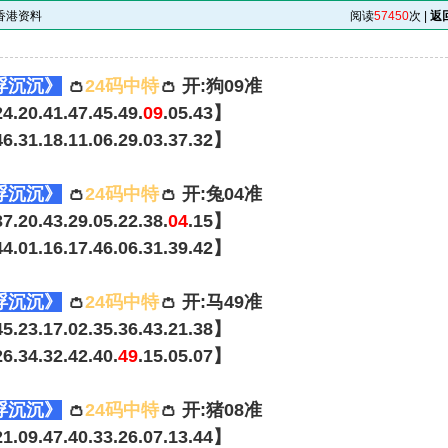
香港资料
阅读
57450
次 |
返
浮沉沉》
👛
24码中特
👛 开:狗09准
4.20.41.47.45.49.
09
.05.43】
6.31.18.11.06.29.03.37.32】
浮沉沉》
👛
24码中特
👛 开:兔04准
7.20.43.29.05.22.38.
04
.15】
4.01.16.17.46.06.31.39.42】
浮沉沉》
👛
24码中特
👛 开:马49准
5.23.17.02.35.36.43.21.38】
6.34.32.42.40.
49
.15.05.07】
浮沉沉》
👛
24码中特
👛 开:猪08准
21.09.47.40.33.26.07.13.44】