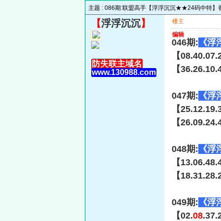
主题 :
086期:联盟高手【浮浮沉沉★★24码中特】
【
浮浮沉沉
】
楼主
编辑
046期:
《浮
【08.40.07.2
防失联主域名
【36.26.10.4
www.130988.com
047期:
《浮
【25.12.19.3
【26.09.24.4
048期:
《浮
【13.06.48.4
【18.31.28.2
049期:
《浮
【02.
08
.37.