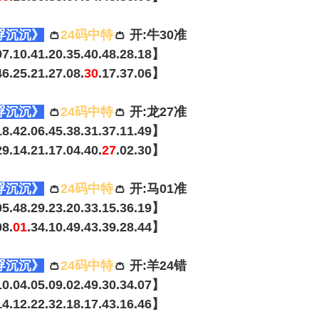
浮沉沉》
👛
24码中特
👛 开:牛30准
7.10.41.20.35.40.48.28.18】
6.25.21.27.08.
30
.17.37.06】
浮沉沉》
👛
24码中特
👛 开:龙27准
8.42.06.45.38.31.37.11.49】
9.14.21.17.04.40.
27
.02.30】
浮沉沉》
👛
24码中特
👛 开:马01准
5.48.29.23.20.33.15.36.19】
8.
01
.34.10.49.43.39.28.44】
浮沉沉》
👛
24码中特
👛 开:羊24错
0.04.05.09.02.49.30.34.07】
4.12.22.32.18.17.43.16.46】