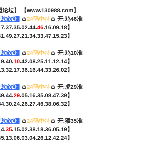
坛】 【www.130988.com】
浮沉沉》
👛
24码中特
👛 开:鸡46准
7.37.35.02.44.
46
.16.09.18】
1.49.27.21.34.33.47.15.23】
浮沉沉》
👛
24码中特
👛 开:鸡10准
9.40.
10
.42.08.25.11.12.14】
3.32.17.36.16.44.33.26.02】
浮沉沉》
👛
24码中特
👛 开:虎29准
9.44.
29
.05.16.35.08.47.39】
4.30.24.26.27.46.38.06.32】
浮沉沉》
👛
24码中特
👛 开:猴35准
4.
35
.15.02.38.18.36.05.19】
5.13.06.03.04.26.12.42.24】