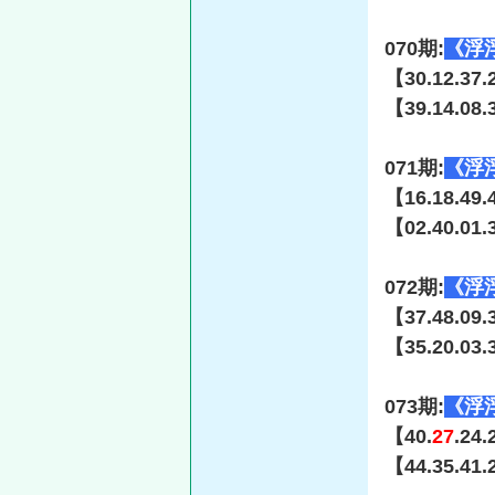
070期:
《浮
【30.12.37.2
【39.14.08.3
071期:
《浮
【16.18.49.4
【02.40.01.3
072期:
《浮
【37.48.09.3
【35.20.03.3
073期:
《浮
【40.
27
.24.
【44.35.41.2