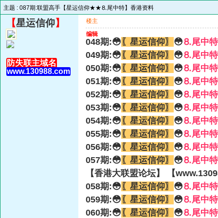
主题 :
087期:联盟高手【星运信仰★★⒏尾中特】香港资料
【
星运信仰
】
楼主
编辑
048期:😳
〖星运信仰〗
😳
⒏尾中特
049期:😳
〖星运信仰〗
😳
⒏尾中特
防失联主域名
050期:😳
〖星运信仰〗
😳
⒏尾中特
www.130988.com
051期:😳
〖星运信仰〗
😳
⒏尾中特
052期:😳
〖星运信仰〗
😳
⒏尾中特
053期:😳
〖星运信仰〗
😳
⒏尾中特
054期:😳
〖星运信仰〗
😳
⒏尾中特
055期:😳
〖星运信仰〗
😳
⒏尾中特
056期:😳
〖星运信仰〗
😳
⒏尾中特
057期:😳
〖星运信仰〗
😳
⒏尾中特
【香港大联盟论坛】 【www.13098
058期:😳
〖星运信仰〗
😳
⒏尾中特
059期:😳
〖星运信仰〗
😳
⒏尾中特
060期:😳
〖星运信仰〗
😳
⒏尾中特