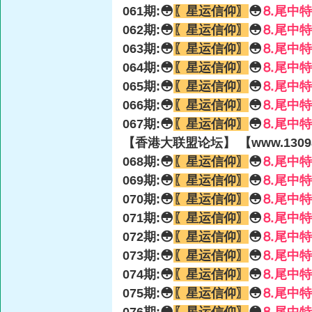
061期:😳
〖星运信仰〗
😳
⒏尾中特
062期:😳
〖星运信仰〗
😳
⒏尾中特
063期:😳
〖星运信仰〗
😳
⒏尾中特
064期:😳
〖星运信仰〗
😳
⒏尾中特
065期:😳
〖星运信仰〗
😳
⒏尾中特
066期:😳
〖星运信仰〗
😳
⒏尾中特
067期:😳
〖星运信仰〗
😳
⒏尾中特
【香港大联盟论坛】 【www.13098
068期:😳
〖星运信仰〗
😳
⒏尾中特
069期:😳
〖星运信仰〗
😳
⒏尾中特
070期:😳
〖星运信仰〗
😳
⒏尾中特
071期:😳
〖星运信仰〗
😳
⒏尾中特
072期:😳
〖星运信仰〗
😳
⒏尾中特
073期:😳
〖星运信仰〗
😳
⒏尾中特
074期:😳
〖星运信仰〗
😳
⒏尾中特
075期:😳
〖星运信仰〗
😳
⒏尾中特