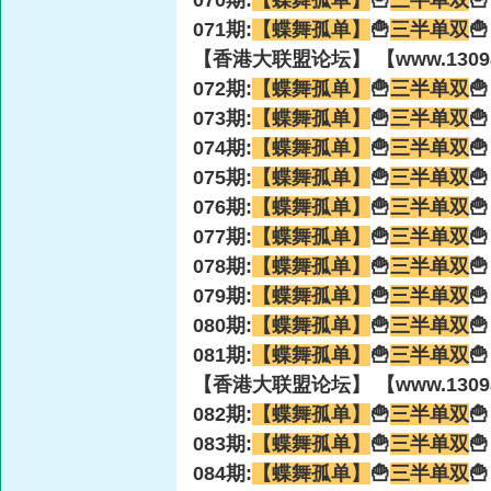
070期:
【蝶舞孤单】
🍟
三半单双

071期:
【蝶舞孤单】
🍟
三半单双

【香港大联盟论坛】 【www.13098
072期:
【蝶舞孤单】
🍟
三半单双

073期:
【蝶舞孤单】
🍟
三半单双

074期:
【蝶舞孤单】
🍟
三半单双

075期:
【蝶舞孤单】
🍟
三半单双

076期:
【蝶舞孤单】
🍟
三半单双

077期:
【蝶舞孤单】
🍟
三半单双

078期:
【蝶舞孤单】
🍟
三半单双

079期:
【蝶舞孤单】
🍟
三半单双

080期:
【蝶舞孤单】
🍟
三半单双

081期:
【蝶舞孤单】
🍟
三半单双

【香港大联盟论坛】 【www.13098
082期:
【蝶舞孤单】
🍟
三半单双

083期:
【蝶舞孤单】
🍟
三半单双

084期:
【蝶舞孤单】
🍟
三半单双
