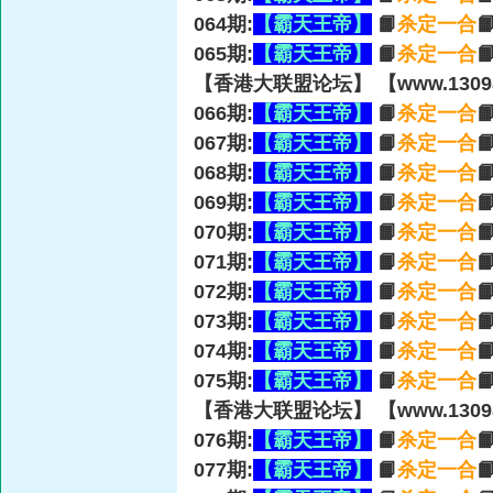
064期:
【霸天王帝】
📙
杀定一合

065期:
【霸天王帝】
📙
杀定一合

【香港大联盟论坛】 【www.13098
066期:
【霸天王帝】
📙
杀定一合

067期:
【霸天王帝】
📙
杀定一合

068期:
【霸天王帝】
📙
杀定一合

069期:
【霸天王帝】
📙
杀定一合

070期:
【霸天王帝】
📙
杀定一合

071期:
【霸天王帝】
📙
杀定一合

072期:
【霸天王帝】
📙
杀定一合

073期:
【霸天王帝】
📙
杀定一合

074期:
【霸天王帝】
📙
杀定一合

075期:
【霸天王帝】
📙
杀定一合

【香港大联盟论坛】 【www.13098
076期:
【霸天王帝】
📙
杀定一合

077期:
【霸天王帝】
📙
杀定一合
