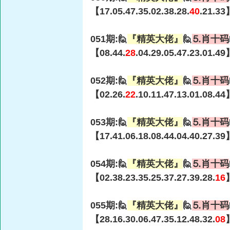
【17.05.47.35.02.38.28.
40
.21.33
051期:🙋
『精英大佬』
🙋
⒌肖十码
【08.44.
28
.04.29.05.47.23.01.4
052期:🙋
『精英大佬』
🙋
⒌肖十码
【02.26.
22
.10.11.47.13.01.08.4
053期:🙋
『精英大佬』
🙋
⒌肖十码
【17.41.06.18.08.44.04.40.27.39
054期:🙋
『精英大佬』
🙋
⒌肖十码
【02.38.23.35.25.37.27.39.28.
16
055期:🙋
『精英大佬』
🙋
⒌肖十码
【28.16.30.06.47.35.12.48.32.
08