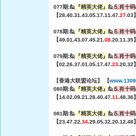
077期:🙋
『精英大佬』
🙋
⒌肖十码
【28.40.31.43.05.17.11.47.
27
.03
078期:🙋
『精英大佬』
🙋
⒌肖十码
【49.01.43.07.45.21.
08
.20.11.35
079期:🙋
『精英大佬』
🙋
⒌肖十码
【02.26.37.01.05.17.47.
23
.20.32
【香港大联盟论坛】 【
www.1309
080期:🙋
『精英大佬』
🙋
⒌肖十码
【14.02.09.21.28.40.47.
11
.48.36
081期:🙋
『精英大佬』
🙋
⒌肖十码
【23.47.22.
34
.29.05.32.20.12.4