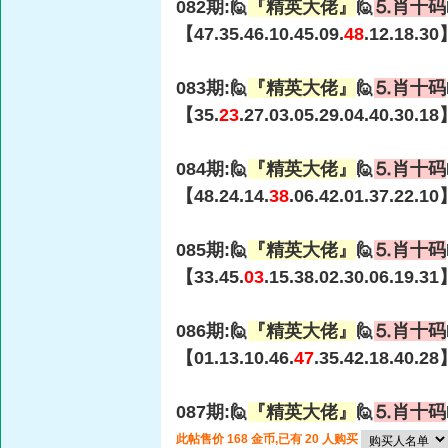
082期:🙋
『精英大佬』
🙋
⒌肖十码
【47.35.46.10.45.09.
48
.12.18.30
083期:🙋
『精英大佬』
🙋
⒌肖十码
【35.
23
.27.03.05.29.04.40.30.1
084期:🙋
『精英大佬』
🙋
⒌肖十码
【48.24.14.
38
.06.42.01.37.22.1
085期:🙋
『精英大佬』
🙋
⒌肖十码
【33.45.
03
.15.38.02.30.06.19.3
086期:🙋
『精英大佬』
🙋
⒌肖十码
【01.13.10.46.
47
.35.42.18.40.2
087期:🙋
『精英大佬』
🙋
⒌肖十码
此帖售价 168 金币,已有 20 人购买