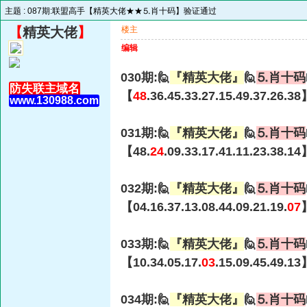
主题 :
087期:联盟高手【精英大佬★★⒌肖十码】验证通过
【
精英大佬
】
楼主
编辑
030期:🙋
『精英大佬』
🙋
⒌肖十码
防失联主域名
【
48
.36.45.33.27.15.49.37.26.3
www.130988.com
031期:🙋
『精英大佬』
🙋
⒌肖十码
【48.
24
.09.33.17.41.11.23.38.1
032期:🙋
『精英大佬』
🙋
⒌肖十码
【04.16.37.13.08.44.09.21.19.
07
033期:🙋
『精英大佬』
🙋
⒌肖十码
【10.34.05.17.
03
.15.09.45.49.1
034期:🙋
『精英大佬』
🙋
⒌肖十码