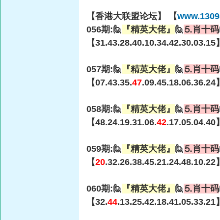
【香港大联盟论坛】 【
www.1309
056期:🙋
『精英大佬』
🙋
⒌肖十码
【31.43.28.40.10.34.42.30.03.15
057期:🙋
『精英大佬』
🙋
⒌肖十码
【07.43.35.
47
.09.45.18.06.36.2
058期:🙋
『精英大佬』
🙋
⒌肖十码
【48.24.19.31.06.
42
.17.05.04.40
059期:🙋
『精英大佬』
🙋
⒌肖十码
【
20
.32.26.38.45.21.24.48.10.2
060期:🙋
『精英大佬』
🙋
⒌肖十码
【32.
44
.13.25.42.18.41.05.33.2