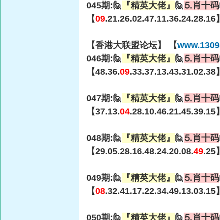
045期:🙋
『精英大佬』
🙋
⒌肖十码
【
09
.21.26.02.47.11.36.24.28.1
【香港大联盟论坛】 【
www.1309
046期:🙋
『精英大佬』
🙋
⒌肖十码
【48.36.
09
.33.37.13.43.31.02.3
047期:🙋
『精英大佬』
🙋
⒌肖十码
【37.13.
04
.28.10.46.21.45.39.1
048期:🙋
『精英大佬』
🙋
⒌肖十码
【29.05.28.16.48.24.20.08.
49
.25
049期:🙋
『精英大佬』
🙋
⒌肖十码
【
08
.32.41.17.22.34.49.13.03.1
050期:🙋
『精英大佬』
🙋
⒌肖十码