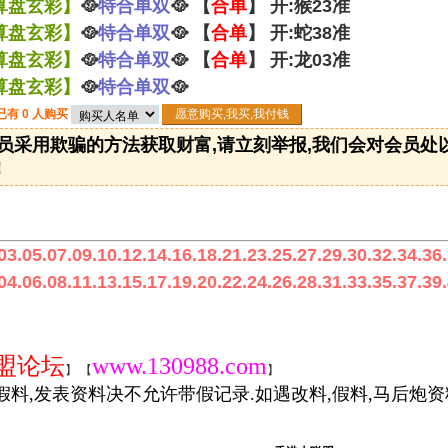
算盘玄彩】
🥘
特合单双
🥘 【
合单
】 开:猴23准
算盘玄彩】
🥘
特合单双
🥘 【
合单
】 开:蛇38准
算盘玄彩】
🥘
特合单双
🥘 【
合单
】 开:龙03准
算盘玄彩】
🥘
特合单双
🥘
已有 0 人购买
员采用欺骗的方法获取财富,请立刻举报,我们会对会员处以
!
03.05.07.09.10.12.14.16.18.21.23.25.27.29.30.32.34.36
04.06.08.11.13.15.17.19.20.22.24.26.28.31.33.35.37.39
盟论坛
www.130988.com
】 【
】
料,发表资料决不允许带假记录.如遇改料,假料,马后炮资