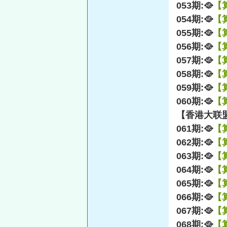
053期:🥘
【
054期:🥘
【
055期:🥘
【
056期:🥘
【
057期:🥘
【
058期:🥘
【
059期:🥘
【
060期:🥘
【
【香港大联
061期:🥘
【
062期:🥘
【
063期:🥘
【
064期:🥘
【
065期:🥘
【
066期:🥘
【
067期:🥘
【
068期:🥘
【