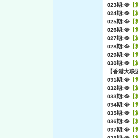
023期:🥘
【
024期:🥘
【
025期:🥘
【
026期:🥘
【
027期:🥘
【
028期:🥘
【
029期:🥘
【
030期:🥘
【
【香港大联
031期:🥘
【
032期:🥘
【
033期:🥘
【
034期:🥘
【
035期:🥘
【
036期:🥘
【
037期:🥘
【